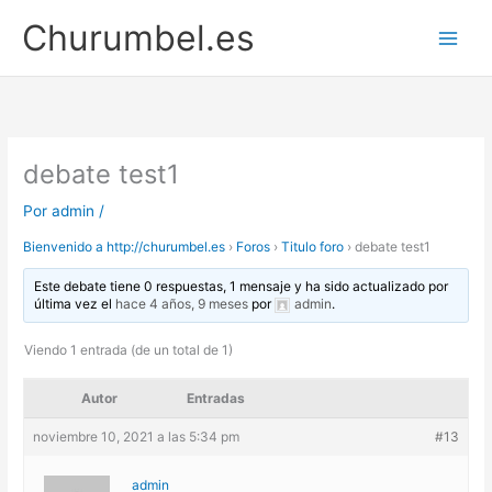
Ir
Churumbel.es
al
contenido
debate test1
Por
admin
/
Bienvenido a http://churumbel.es
›
Foros
›
Titulo foro
›
debate test1
Este debate tiene 0 respuestas, 1 mensaje y ha sido actualizado por
última vez el
hace 4 años, 9 meses
por
admin
.
Viendo 1 entrada (de un total de 1)
Autor
Entradas
noviembre 10, 2021 a las 5:34 pm
#13
admin